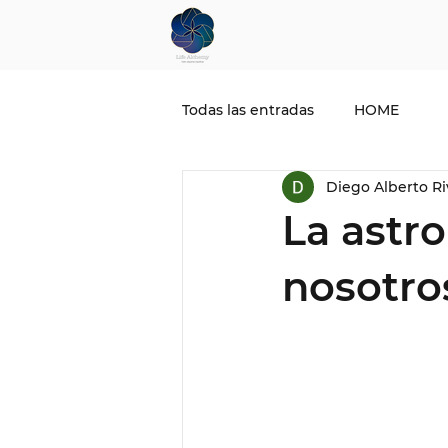
El significado de las casas a
Todas las entradas
HOME
Diego Alberto Ri
La astro
nosotro