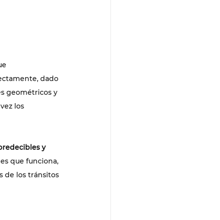
ue 
rectamente, dado 
es geométricos y 
vez los 
predecibles y 
o es que funciona, 
 de los tránsitos 