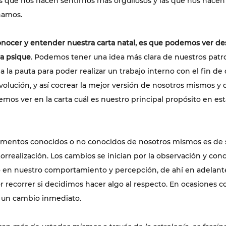
las que nos hacen sentirnos más orgullosos y las que nos hacen
namos.
onocer y entender nuestra carta natal, es que podemos ver d
ra psique
. Podemos tener una idea más clara de nuestros patro
a la pauta para poder realizar un trabajo interno con el fin de 
volución, y así cocrear la mejor versión de nosotros mismos y 
os ver en la carta cuál es nuestro principal propósito en esta
lementos conocidos o no conocidos de nosotros mismos es de
orrealización. Los cambios se inician por la observación y conc
en nuestro comportamiento y percepción, de ahí en adelante
 recorrer si decidimos hacer algo al respecto. En ocasiones co
 un cambio inmediato. 