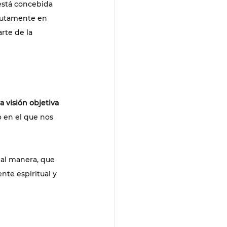
está concebida 
solutamente en 
rte de la 
 visión objetiva 
 en el que nos 
tal manera, que 
te espiritual y 