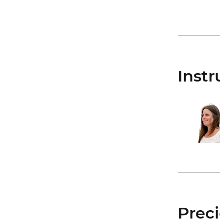
Instr
Prec