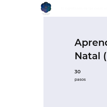
El significado de las casas a
Aprend
Natal 
30 pasos
30
pasos