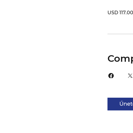
USD 117.0
Comp
Únet