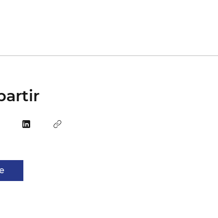
0
artir
e