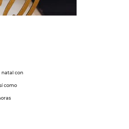
 natal con
así como
horas