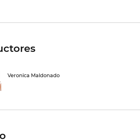
uctores
Veronica Maldonado
io