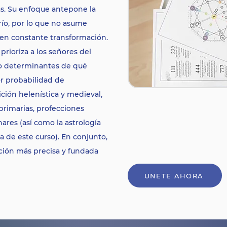
as. Su enfoque antepone la
río, por lo que no asume
s en constante transformación.
 prioriza a los señores del
o determinantes de qué
r probabilidad de
ición helenística y medieval,
primarias, profecciones
nares (así como la astrología
a de este curso). En conjunto,
ción más precisa y fundada
UNETE AHORA