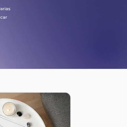
arias
icar