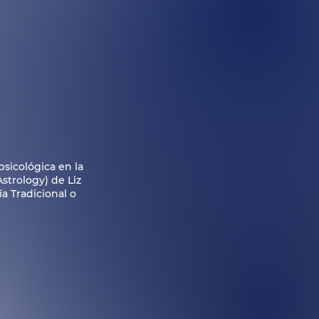
psicológica en la
Astrology) de Liz
a Tradicional o