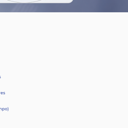
s
res
empo)