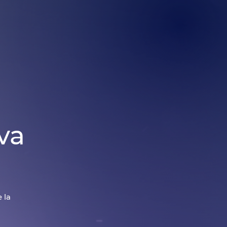
va
 la