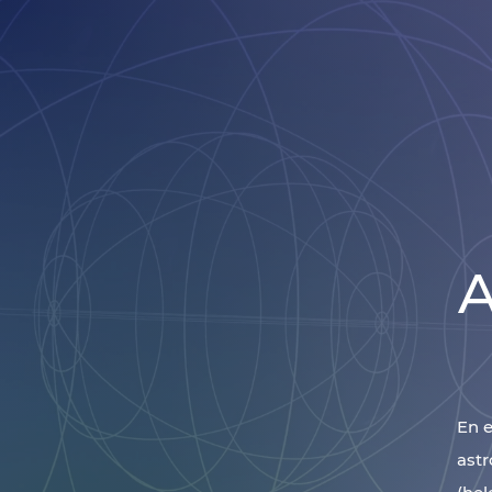
A
En e
astr