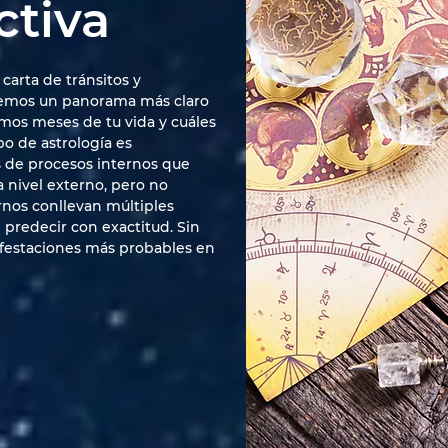
ctiva
 carta de tránsitos y
remos un panorama más claro
mos meses de tu vida y cuáles
po de astrología es
s de procesos internos que
 nivel externo, pero no
rnos conllevan múltiples
 predecir con exactitud. Sin
festaciones más probables en