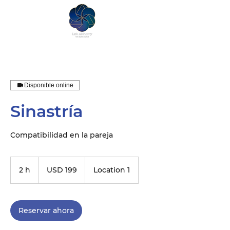
Disponible online
Sinastría
Compatibilidad en la pareja
199
dólares
2 h
2
USD 199
Location 1
estadounidenses
h
Reservar ahora