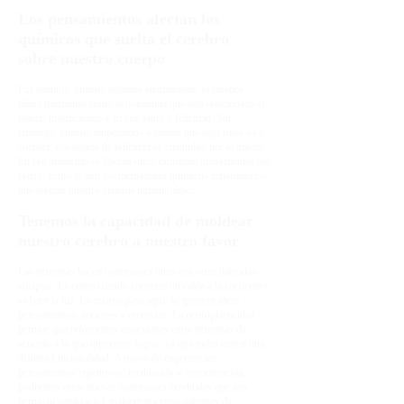
Los pensamientos afectan los
químicos que suelta el cerebro
sobre nuestro cuerpo
Por ejemplo, cuando estamos enamorados, el cerebro
libera hormonas como la dopamina que está relacionada al
placer, produciendo a su vez salud y felicidad. Sin
embargo, cuando empezamos a pensar que algo malo va a
suceder, ese estado de felicidad es sustituido por el miedo.
En ese momento se liberan otros químicos provenientes del
estrés, como lo son los mediadores químicos inflamatorios
que afectan nuestro sistema inmunológico.
Tenemos la capacidad de moldear
nuestro cerebro a nuestro favor
Las neuronas hacen conexiones unas con otras llamadas
sinapsis. Es como cuando conectas un cable a la corriente y
se hace la luz. Lo mismo pasa aquí: se generan ideas,
pensamientos, acciones y creencias. La neuroplasticidad
permite que reforcemos conexiones entre neuronas de
acuerdo a lo que queremos lograr, ya que todas tienen una
distinta funcionalidad. A través de experiencias,
pensamientos repetitivos, meditación y concentración,
podremos crear nuevas conexiones cerebrales que nos
permitan cambiar y fortalecer nuestros patrones de