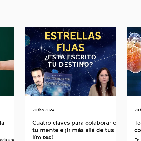
20 feb 2024
20 
la
Cuatro claves para colaborar con
To
tu mente e ¡ir más allá de tus
co
límites!
Cada una de
En 