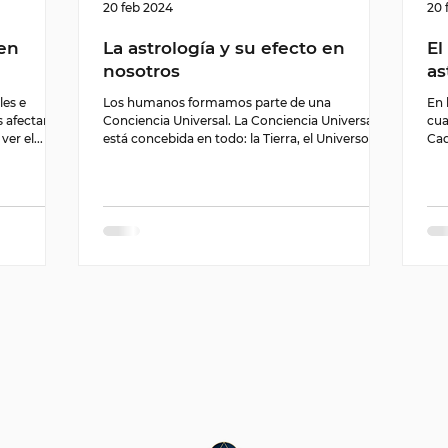
20 feb 2024
20 
 en
La astrología y su efecto en
El
nosotros
as
les e
Los humanos formamos parte de una
En 
s afectan a
Conciencia Universal. La Conciencia Universal
cua
er el...
está concebida en todo: la Tierra, el Universo,
Cad
las...